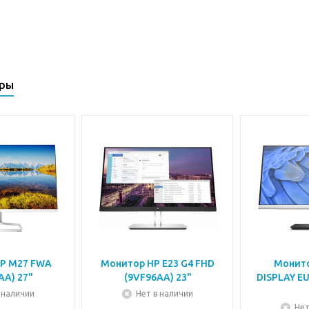
ары
P M27 FWA
Монитор HP E23 G4 FHD
Монито
AA) 27"
(9VF96AA) 23"
DISPLAY E
 наличии
Нет в наличии
Нет