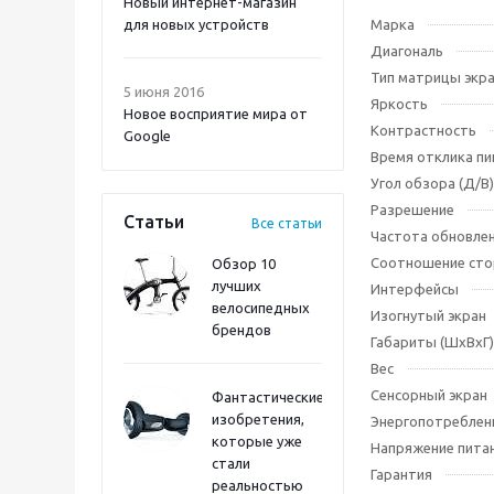
Новый интернет-магазин
для новых устройств
Марка
Диагональ
Тип матрицы экр
5 июня 2016
Яркость
Новое восприятие мира от
Контрастность
Google
Время отклика пи
Угол обзора (Д/В)
Разрешение
Статьи
Все статьи
Частота обновле
Соотношение сто
Обзор 10
лучших
Интерфейсы
велосипедных
Изогнутый экран
брендов
Габариты (ШхВхГ)
Вес
Сенсорный экран
Фантастические
изобретения,
Энергопотреблен
которые уже
Напряжение пита
стали
Гарантия
реальностью