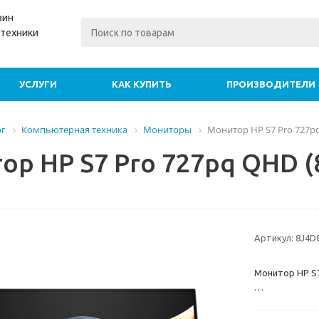
зин
техники
УСЛУГИ
КАК КУПИТЬ
ПРОИЗВОДИТЕЛИ
ог
Компьютерная техника
Мониторы
Монитор HP S7 Pro 727pq
ор HP S7 Pro 727pq QHD (
Артикул:
8J4D
Монитор HP S7