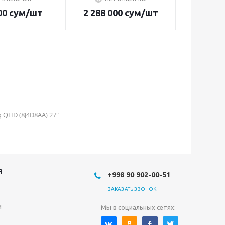
00
сум
/шт
2 288 000
сум
/шт
2 626 
 QHD (8J4D8AA) 27"
Я
+998 90 902-00-51
ЗАКАЗАТЬ ЗВОНОК
и
Мы в социальных сетях: