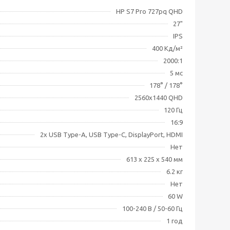
HP S7 Pro 727pq QHD
27"
IPS
400 Кд/м²
2000:1
5 мс
178° / 178°
2560x1440 QHD
120 Гц
16:9
2x USB Type-A, USB Type-C, DisplayPort, HDMI
Нет
613 x 225 x 540 мм
6.2 кг
Нет
60 W
100-240 В / 50-60 Гц
1 год