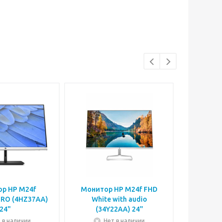
р HP M24f
Монитор HP M24f FHD
Монито
URO (4HZ37AA)
White with audio
White 
24"
(34Y22AA) 24"
Н
 в наличии
Нет в наличии