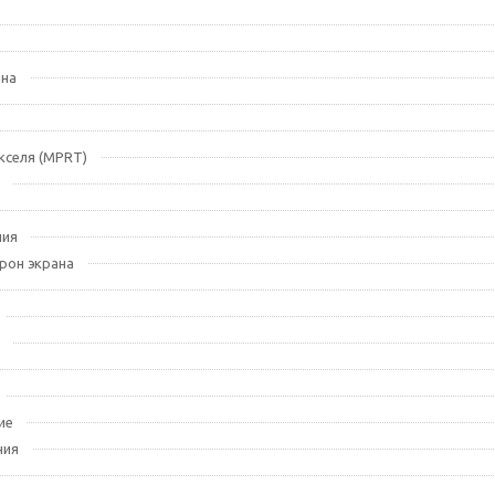
ана
кселя (MPRT)
ния
рон экрана
ие
ния