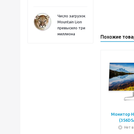
Число загрузок
Mountain Lion
превысило три
миллиона
Похожие тов
Монитор H
(356D5
Нет в