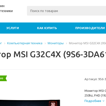
зин
техники
УСЛУГИ
КАК КУПИТЬ
ПРОИЗВОДИТЕЛИ
ог
Компьютерная техника
Мониторы
Монитор MSI G32C4X (9S6
ор MSI G32C4X (9S6-3DA61
ние
Артикул:
9S6-
Монитор MSI G3
250hz, FHD (19
Подробнее