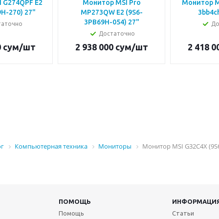
 G274QPF E2
Монитор MSI Pro
Монитор MS
H-270) 27"
MP273QW E2 (9S6-
3bb4ch
3PB69H-054) 27"
таточно
До
Достаточно
0
сум
/шт
2 938 000
сум
/шт
2 418 0
ог
Компьютерная техника
Мониторы
Монитор MSI G32C4X (9S6
ПОМОЩЬ
ИНФОРМАЦИ
Помощь
Статьи