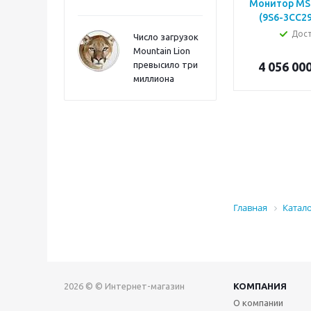
Монитор MSI
(9S6-3CC29
Дос
Число загрузок
Mountain Lion
превысило три
4 056 00
миллиона
Главная
Катал
2026 © © Интернет-магазин
КОМПАНИЯ
О компании