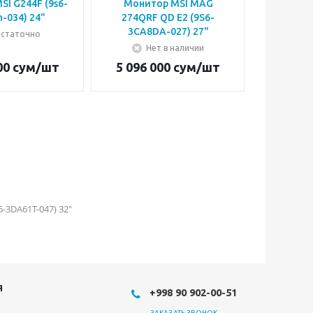
I G244F (9s6-
Монитор MSI MAG
Мони
-034) 24"
274QRF QD E2 (9S6-
274QRFW
3CA8DA-027) 27"
статочно
Нет в наличии
Н
00
сум
/шт
5 096 000
сум
/шт
3 549 
-3DA61T-047) 32"
Я
+998 90 902-00-51
ЗАКАЗАТЬ ЗВОНОК