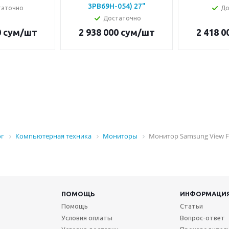
3PB69H-054) 27"
таточно
До
Достаточно
0
сум
/шт
2 938 000
сум
/шт
2 418 0
ог
Компьютерная техника
Мониторы
Монитор Samsung View Fin
ПОМОЩЬ
ИНФОРМАЦИ
Помощь
Статьи
Условия оплаты
Вопрос-ответ