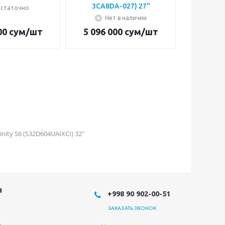
3CA8DA-027) 27"
статочно
Нет в наличии
Н
00
сум
/шт
5 096 000
сум
/шт
3 549 
ity S6 (S32D604UAIXCI) 32"
Я
+998 90 902-00-51
ЗАКАЗАТЬ ЗВОНОК