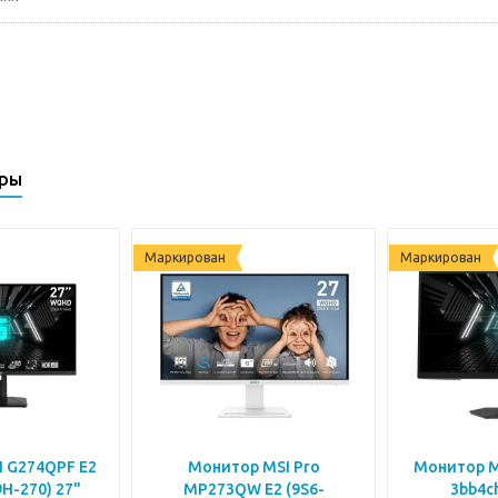
ары
Маркирован
Маркирован
 G274QPF E2
Монитор MSI Pro
Монитор MS
H-270) 27"
MP273QW E2 (9S6-
3bb4ch