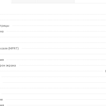
атрицы
ана
кселя (MPRT)
ния
рон экрана
ие
ния