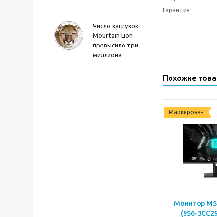
Гарантия
Число загрузок
Mountain Lion
превысило три
миллиона
Похожие тов
Маркирован
Монитор MSI
(9S6-3CC29