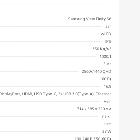
Samsung View Finity S6
32"
WLED
IPS
350 Кд/м²
1000:1
5 мс
2560x1440 QHD
100 Гц
16:9
DisplayPort, HDMI, USB Type-С, 2х USB 3.0(Type-A), Ethernet
Нет
714 х 585 х 220 мм
7.2 кг
Нет
37 W
100-240 В / 50-60 Гц