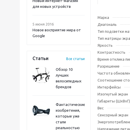
Новый интернет-магазин
для новых устройств
Марка
5 июня 2016
Диагональ
Новое восприятие мира от
Тип подсветки м
Google
Тип матрицы экр
Яркость
Контрастность
Статьи
Все статьи
Время отклика пи
Разрешение
Обзор 10
Частота обновле
лучших
Соотношение сто
велосипедных
брендов
Интерфейсы
Изогнутый экран
Габариты (ШхВхГ)
Фантастические
Вес
изобретения,
Сенсорный экран
которые уже
стали
Энергопотреблен
реальностью
Напряжение пита