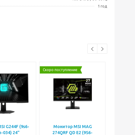
1 год
Скоро поступление
I G244F (9s6-
Монитор MSI MAG
Мони
-034) 24"
274QRF QD E2 (9S6-
274QRFW