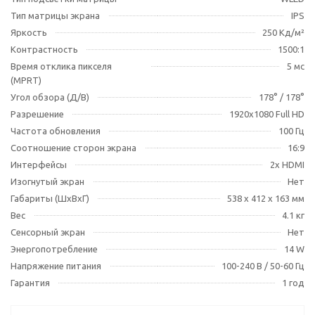
Тип матрицы экрана
IPS
Яркость
250 Кд/м²
Контрастность
1500:1
Время отклика пикселя
5 мс
(MPRT)
Угол обзора (Д/В)
178° / 178°
Разрешение
1920x1080 Full HD
Частота обновления
100 Гц
Соотношение сторон экрана
16:9
Интерфейсы
2х HDMI
Изогнутый экран
Нет
Габариты (ШхВхГ)
538 x 412 x 163 мм
Вес
4.1 кг
Сенсорный экран
Нет
Энергопотребление
14 W
Напряжение питания
100-240 В / 50-60 Гц
Гарантия
1 год