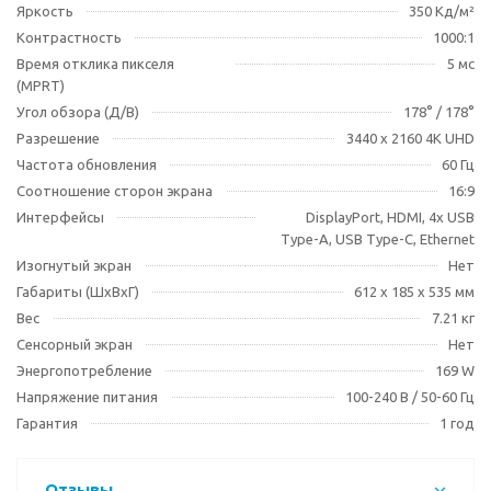
Яркость
350 Кд/м²
Контрастность
1000:1
Время отклика пикселя
5 мс
(MPRT)
Угол обзора (Д/В)
178° / 178°
Разрешение
3440 x 2160 4K UHD
Частота обновления
60 Гц
Соотношение сторон экрана
16:9
Интерфейсы
DisplayPort, HDMI, 4x USB
Type-A, USB Type-C, Ethernet
Изогнутый экран
Нет
Габариты (ШхВхГ)
612 х 185 х 535 мм
Вес
7.21 кг
Сенсорный экран
Нет
Энергопотребление
169 W
Напряжение питания
100-240 В / 50-60 Гц
Гарантия
1 год
Отзывы