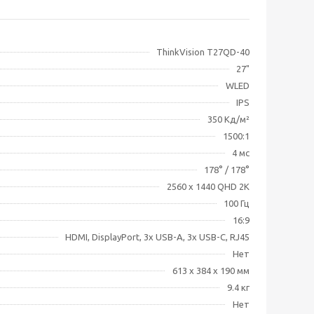
ThinkVision T27QD-40
27"
WLED
IPS
350 Кд/м²
1500:1
4 мс
178° / 178°
2560 x 1440 QHD 2K
100 Гц
16:9
HDMI, DisplayPort, 3x USB-A, 3x USB-C, RJ45
Нет
613 x 384 x 190 мм
9.4 кг
Нет