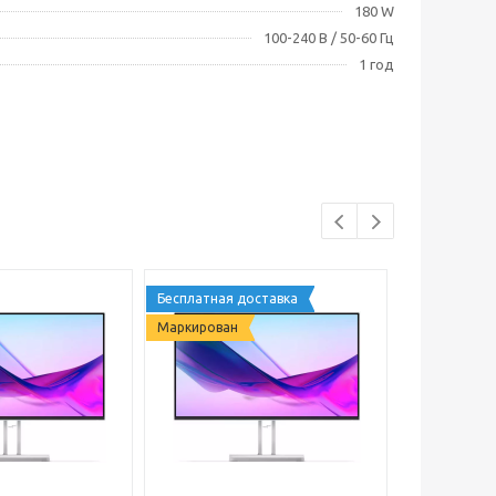
180 W
100-240 В / 50-60 Гц
1 год
Бесплатная доставка
Бесплатная 
Маркирован
Маркирован