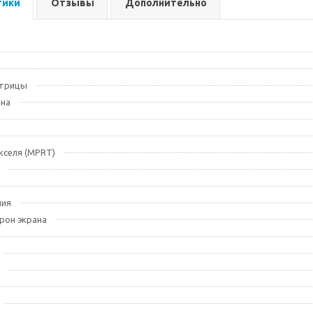
тики
Отзывы
Дополнительно
атрицы
ана
кселя (MPRT)
ния
рон экрана