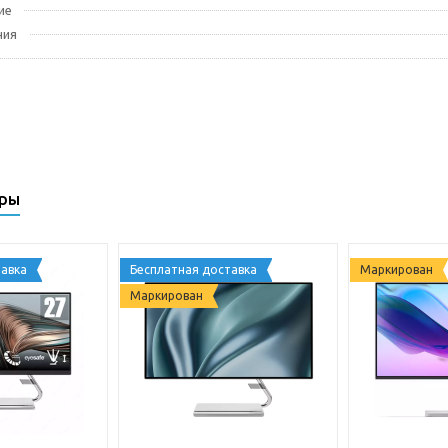
ие
ния
ары
авка
Бесплатная доставка
Маркирован
Маркирован