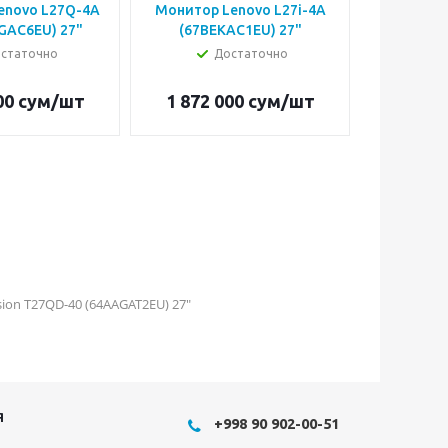
enovo L27Q-4A
Монитор Lenovo L27i-4A
Монитор
GAC6EU) 27"
(67BEKAC1EU) 27"
Y27f-30
статочно
Достаточно
00
сум
/шт
1 872 000
сум
/шт
3 289 
ion T27QD-40 (64AAGAT2EU) 27"
Я
+998 90 902-00-51