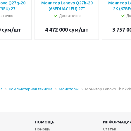
ovo Q27q-20
Монитор Lenovo Q27h-20
Монитор L
3EU) 27"
(66EDUAC1EU) 27"
2K (67BF
таточно
Достаточно
До
0
сум
/шт
4 472 000
сум
/шт
3 757 0
ог
Компьютерная техника
Мониторы
Монитор Lenovo ThinkVis
ПОМОЩЬ
ИНФОРМАЦИ
Помощь
Статьи