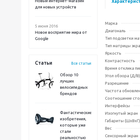
Новый интернет-магазин
Характерис
для новых устройств
Марка
5 июня 2016
Диагональ
Новое восприятие мира от
Тип подсветки м
Google
Тип матрицы экр
Яркость
Контрастность
Статьи
Все статьи
Время отклика пи
Обзор 10
Угол обзора (Д/В)
лучших
Разрешение
велосипедных
Частота обновле
брендов
Соотношение сто
Интерфейсы
Фантастические
Изогнутый экран
изобретения,
Габариты (ШхВхГ)
которые уже
Вес
стали
Сенсорный экран
реальностью