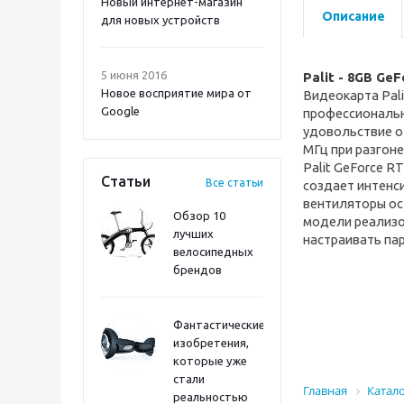
Новый интернет-магазин
Описание
для новых устройств
5 июня 2016
Palit - 8GB Ge
Новое восприятие мира от
Видеокарта
Pal
Google
профессиональн
удовольствие о
МГц при разгоне
Palit GeForce 
Статьи
Все статьи
создает интенс
вентиляторы ос
Обзор 10
модели реализо
лучших
настраивать па
велосипедных
брендов
Фантастические
изобретения,
которые уже
стали
Главная
Катал
реальностью