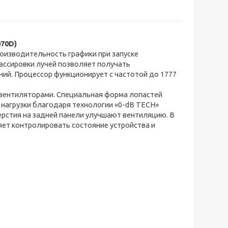
070D)
оизводительность графики при запуске
рассировки лучей позволяет получать
ий. Процессор функционирует с частотой до 1777
я вентиляторами. Специальная форма лопастей
 нагрузки благодаря технологии «0-dB TECH»
рстия на задней панели улучшают вентиляцию. В
ет контролировать состояние устройства и