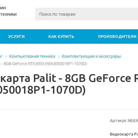
зин
техники
УСЛУГИ
КАК КУПИТЬ
ПРОИЗВОДИТЕЛИ
ог
Компьютерная техника
Комплектующие и аксессуары
t - 8GB GeForce RTX3050 (NE63050018P1-1070D)
арта Palit - 8GB GeForce
050018P1-1070D)
Артикул:
NE63
Видеокарта Pa