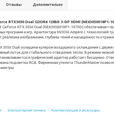
Отзывы
Дополнительно
Force RTX3050 Dual GDDR6 128bit 3-DP HDMI (NE63050018P1-1
it GeForce RTX 3050 Dual (NE63050018P1-1070D)
обеспечивает пр
ых программ и игр. Архитектура NVIDIA Ampere с технологией т
т реализма изображения, глубины теней и насыщенности отражен
.
RTX 3050 Dual оснащена кулером воздушного охлаждения с двум
ивный поток для стабильного отведения тепла. В режиме низкой
танавливаются и графический адаптер работает бесшумно. Отве
вана подсветка RGB. Фирменная утилита ThunderMaster позволя
раметры.
ог
Компьютерная техника
Комплектующие и аксессуары