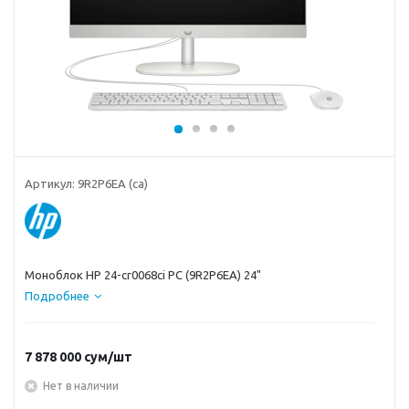
Артикул:
9R2P6EA (ca)
Моноблок HP 24-cr0068ci PC (9R2P6EA) 24"
Подробнее
7 878 000
сум
/шт
Нет в наличии