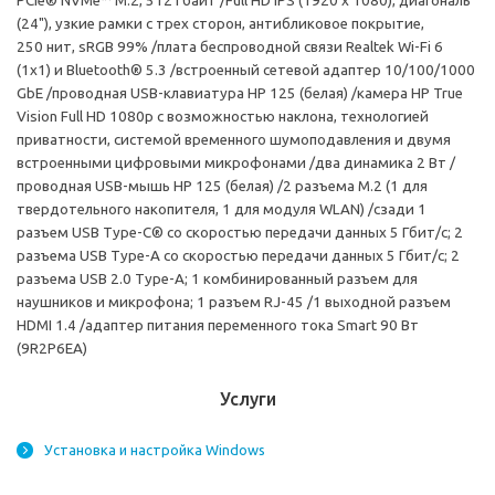
PCIe® NVMe™ M.2, 512 Гбайт /Full HD IPS (1920 x 1080), диагональ
(24"), узкие рамки с трех сторон, антибликовое покрытие,
250 нит, sRGB 99% /плата беспроводной связи Realtek Wi-Fi 6
(1x1) и Bluetooth® 5.3 /встроенный сетевой адаптер 10/100/1000
GbE /проводная USB-клавиатура HP 125 (белая) /камера HP True
Vision Full HD 1080p с возможностью наклона, технологией
приватности, системой временного шумоподавления и двумя
встроенными цифровыми микрофонами /два динамика 2 Вт /
проводная USB-мышь HP 125 (белая) /2 разъема M.2 (1 для
твердотельного накопителя, 1 для модуля WLAN) /сзади 1
разъем USB Type-C® со скоростью передачи данных 5 Гбит/с; 2
разъема USB Type-A со скоростью передачи данных 5 Гбит/с; 2
разъема USB 2.0 Type-A; 1 комбинированный разъем для
наушников и микрофона; 1 разъем RJ-45 /1 выходной разъем
HDMI
1.4 /адаптер питания переменного тока Smart 90 Вт
(9R2P6EA)
Услуги
Установка и настройка Windows