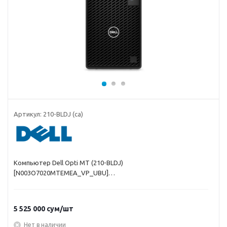
Артикул:
210-BLDJ (ca)
Компьютер Dell Opti MT (210-BLDJ)
[N003O7020MTEMEA_VP_UBU]
[N006O7020SFFPEMEA_VP_UBU]
5 525 000
сум
/шт
Нет в наличии