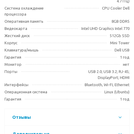
4.7 ГГц)
Система охлаждение
CPU Cooler Dell
процессора
Оперативная память
8GB DDR5
Видеокарта
Intel UHD Graphics Intel 770
Жесткий диск
512Gb SSD
Корпус
Mini Tower
Клавиатура/мышь
Dell USB
Гарантия
1 год
Монитор
нет
Порты
USB 2.0; USB 3.2; RJ-45;
DisplayPort; HDMI
Интерфейсы
Bluetooth, Wi-FI, Ethernet
Операционная система
Linux (Ubuntu)
Гарантия
1 год
Отзывы
Дополнительно