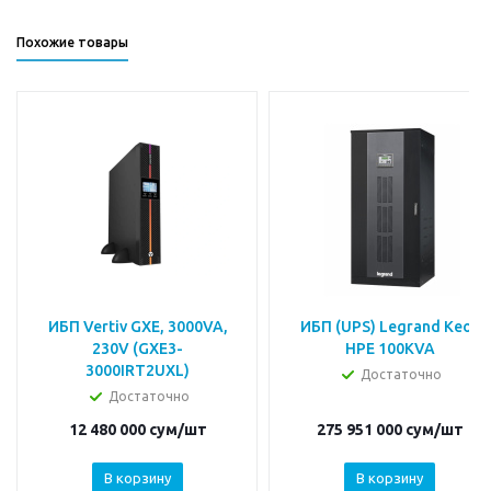
Похожие товары
ИБП Vertiv GXE, 3000VA,
ИБП (UPS) Legrand Keor
230V (GXE3-
HPE 100KVA
3000IRT2UXL)
Достаточно
Достаточно
12 480 000
сум
/шт
275 951 000
сум
/шт
В корзину
В корзину