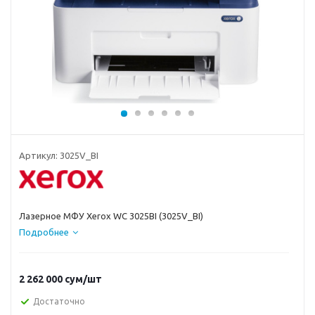
Артикул:
3025V_BI
Лазерное МФУ Xerox WC 3025BI (3025V_BI)
Подробнее
2 262 000
сум
/шт
Достаточно