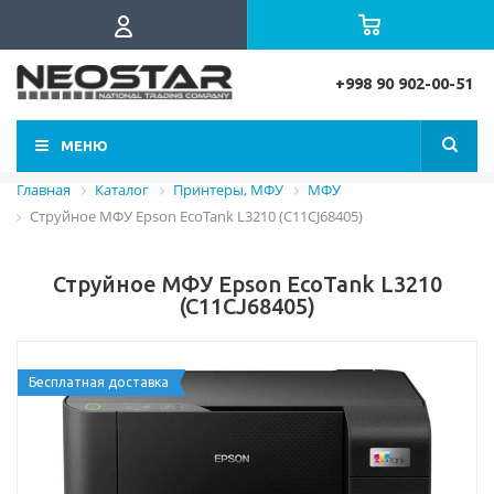
+998 90 902-00-51
МЕНЮ
Главная
Каталог
Принтеры, МФУ
МФУ
Струйное МФУ Epson EcoTank L3210 (C11CJ68405)
Струйное МФУ Epson EcoTank L3210
(C11CJ68405)
Бесплатная доставка