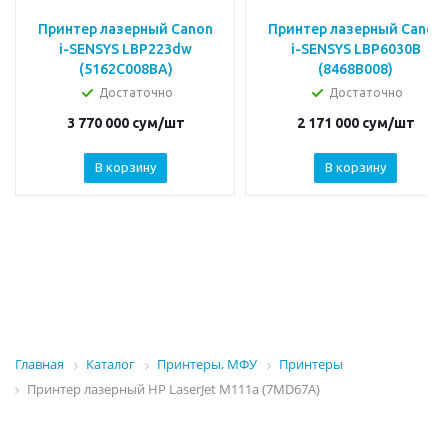
Принтер лазерный Canon
Принтер лазерный Canon
i-SENSYS LBP223dw
i-SENSYS LBP6030B
(5162C008BA)
(8468B008)
Достаточно
Достаточно
3 770 000
сум
/шт
2 171 000
сум
/шт
В корзину
В корзину
Главная
Каталог
Принтеры, МФУ
Принтеры
Принтер лазерный HP LaserJet M111a (7MD67A)