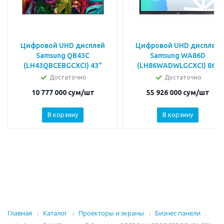
Цифровой UHD дисплей
Цифровой UHD дисплей
Samsung QB43C
Samsung WA86D
(LH43QBCEBGCXCI) 43"
(LH86WADWLGCXCI) 86"
Достаточно
Достаточно
10 777 000
сум
/шт
55 926 000
сум
/шт
В корзину
В корзину
Главная
Каталог
Проекторы и экраны
Бизнес панели