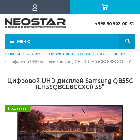
+998 90 902-00-51
МЕНЮ
Главная
Каталог
Проекторы и экраны
Бизнес панели
Цифровой UHD дисплей Samsung QB55C (LH55QBCEBGCXCI) 55"
Цифровой UHD дисплей Samsung QB55C
(LH55QBCEBGCXCI) 55"
Под заказ