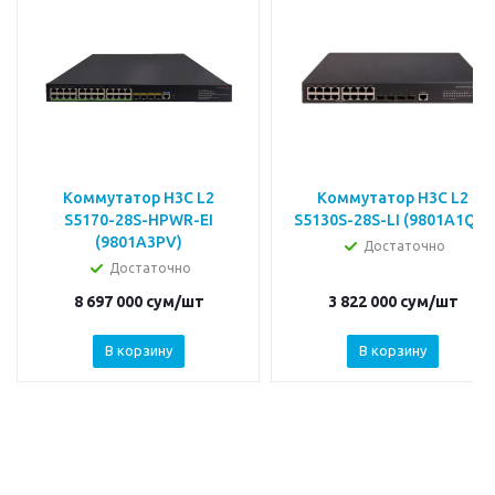
Коммутатор H3C L2
Коммутатор H3C L2
S5170-28S-HPWR-EI
S5130S-28S-LI (9801A1QX)
(9801A3PV)
Достаточно
Достаточно
8 697 000
сум
/шт
3 822 000
сум
/шт
В корзину
В корзину