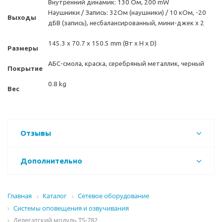
Внутренний динамик: 130 Ом, 200 mW
Наушники / Запись: 32Ом (наушники) / 10 кОм, -20
Выходы
дБВ (запись), несбалансированный, мини-джек x 2
145.3 x 70.7 x 150.5 mm (Вт x H x D)
Размеры
АБС-смола, краска, серебряный металлик, черный
Покрытие
0.8 kg
Вес
Отзывы
Дополнительно
Главная
Каталог
Сетевое оборудование
Системы оповещения и озвучивания
Делегатский модуль TS-782