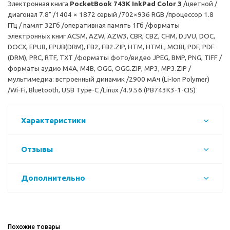
Электронная книга
PocketBook 743K InkPad Color 3
/цветной /
диагонал 7.8" /1404 × 1872 серый /702×936 RGB /процессор 1.8
ГГц / памят 32Гб /оперативная память 1Гб /форматы
электронных книг ACSM, AZW, AZW3, CBR, CBZ, CHM, DJVU, DOC,
DOCX, EPUB, EPUB(DRM), FB2, FB2.ZIP, HTM, HTML, MOBI, PDF, PDF
(DRM), PRC, RTF, TXT /форматы фото/видео JPEG, BMP, PNG, TIFF /
форматы аудио M4A, M4B, OGG, OGG.ZIP, MP3, MP3.ZIP /
мультимедиа: встроенный динамик /2900 мАч (Li-Ion Polymer)
/Wi-Fi, Bluetooth, USB Type-C /Linux /4.9.56 (PB743K3-1-CIS)
Характеристики
Отзывы
Дополнительно
Похожие товары