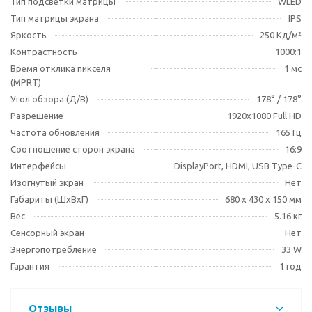
Тип подсветки матрицы
WLED
Тип матрицы экрана
IPS
Яркость
250 Кд/м²
Контрастность
1000:1
Время отклика пикселя
1 мс
(MPRT)
Угол обзора (Д/В)
178° / 178°
Разрешение
1920x1080 Full HD
Частота обновления
165 Гц
Соотношение сторон экрана
16:9
Интерфейсы
DisplayPort, HDMI, USB Type-C
Изогнутый экран
Нет
Габариты (ШхВхГ)
680 х 430 х 150 мм
Вес
5.16 кг
Сенсорный экран
Нет
Энергопотребление
33 W
Гарантия
1 год
Отзывы