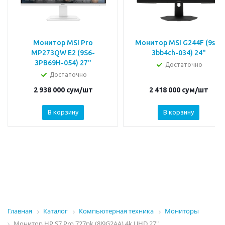
Монитор MSI Pro
Монитор MSI G244F (9s6-
MP273QW E2 (9S6-
3bb4ch-034) 24"
3PB69H-054) 27"
Достаточно
Достаточно
2 938 000
сум
/шт
2 418 000
сум
/шт
В корзину
В корзину
Главная
Каталог
Компьютерная техника
Мониторы
Монитор HP S7 Pro 727pk (8J9G2AA) 4k UHD 27"