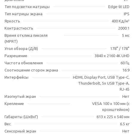
Тип подсветки матрицы
Edge-lit LED
Тип матрицы экрана
IPS
Яркость
400 Кд/м²
Контрастность
2000:1
Время отклика пикселя
5 мс
(MPRT)
Угол обзора (Д/В)
178° / 178°
Разрешение
3840 x 2160 4K UHD
Частота обновления
60 Гц
Соотношение сторон экрана
16:9
Интерфейсы
HDMI, Display Port, USB Type-C,
Thunderbolt, 5x USB Type-A,
RJ-45
Изогнутый экран
Нет
Крепление
VESA 100 x 100 мм (с
кронштейном)
Габариты (ШхВхГ)
613 x 225 x 540 мм
Вес
6.5 кг
Сенсорный экран
Нет