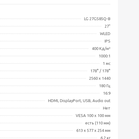
LG 27GS85Q-B
27"
WLED
IPS
400 Кд/м²
1000:1
1 мс
178° / 178°
2560 x 1440
180 Гц
16:9
HDMI, DisplayPort, USB, Audio out
Нет
VESA 100 x 100 мм
есть (110 мм)
613 х 577 х 254 мм
6.2 кг