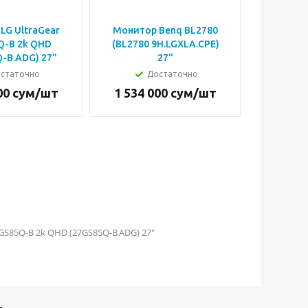
LG UltraGear
Монитор Benq BL2780
Монитор
Q-B 2k QHD
(BL2780 9H.LGXLA.CPE)
34WR50Q
-B.ADG) 27"
27"
статочно
Достаточно
Н
00
сум
/шт
1 534 000
сум
/шт
4 602 
GS85Q-B 2k QHD (27GS85Q-B.ADG) 27"