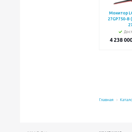
Монитор LG
27GP750-B 
2
Дос
4 238 00
Главная
Катал