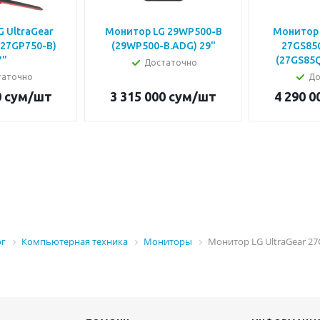
 UltraGear
Монитор LG 29WP500-B
Монитор 
(27GP750-B)
(29WP500-B.ADG) 29"
27GS85
7"
(27GS85Q
Достаточно
таточно
До
0
сум
/шт
3 315 000
сум
/шт
4 290 0
ог
Компьютерная техника
Мониторы
Монитор LG UltraGear 27