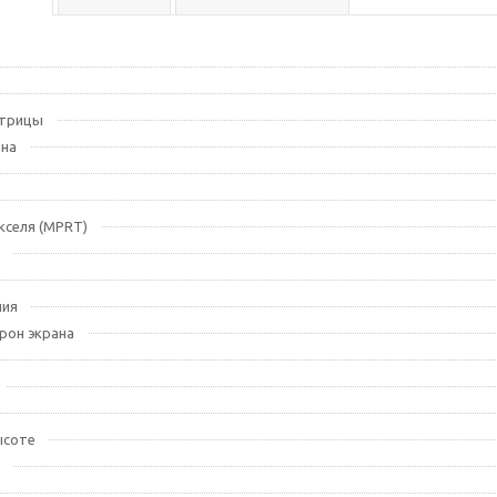
атрицы
ана
кселя (MPRT)
ния
рон экрана
ысоте