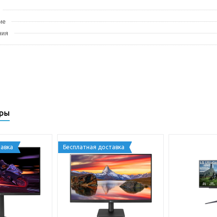
ие
ния
ары
авка
Бесплатная доставка