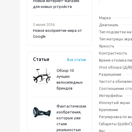
Новый интернет-магазин
для новых устройств
Марка
5 июня 2016
Диагональ
Новое восприятие мира от
Тип подсветки м
Google
Тип матрицы экр
Яркость
Контрастность
Статьи
Все статьи
Время отклика пи
Угол обзора (Д/В)
Обзор 10
Разрешение
лучших
Частота обновле
велосипедных
брендов
Соотношение сто
Интерфейсы
Изогнутый экран
Фантастические
Крепление
изобретения,
Регулировка по в
которые уже
стали
Габариты (ШхВхГ)
реальностью
Вес