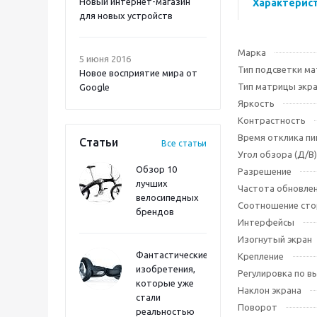
Новый интернет-магазин
Характерис
для новых устройств
Марка
5 июня 2016
Тип подсветки м
Новое восприятие мира от
Тип матрицы экр
Google
Яркость
Контрастность
Время отклика пи
Статьи
Все статьи
Угол обзора (Д/В)
Обзор 10
Разрешение
лучших
Частота обновле
велосипедных
Соотношение сто
брендов
Интерфейсы
Изогнутый экран
Фантастические
Крепление
изобретения,
Регулировка по в
которые уже
Наклон экрана
стали
Поворот
реальностью