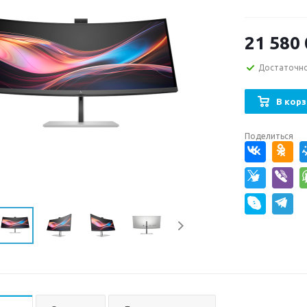
21 580
Достаточн
В корз
Поделиться