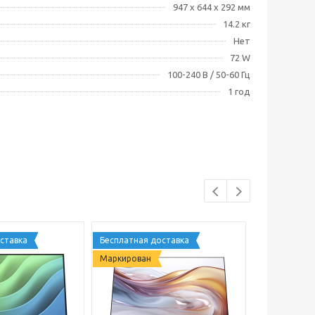
947 x 644 x 292 мм
14.2 кг
Нет
72 W
100-240 В / 50-60 Гц
1 год
ставка
Бесплатная доставка
Бесплатная 
Маркирован
Маркирован