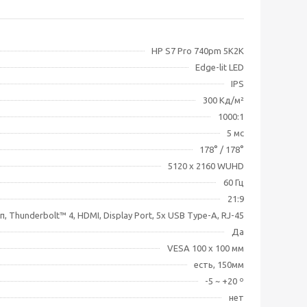
HP S7 Pro 740pm 5K2K
Edge-lit LED
IPS
300 Кд/м²
1000:1
5 мс
178° / 178°
5120 x 2160 WUHD
60 Гц
21:9
, Thunderbolt™ 4, HDMI, Display Port, 5x USB Type-A, RJ-45
Да
VESA 100 x 100 мм
есть, 150мм
-5 ~ +20 º
нет