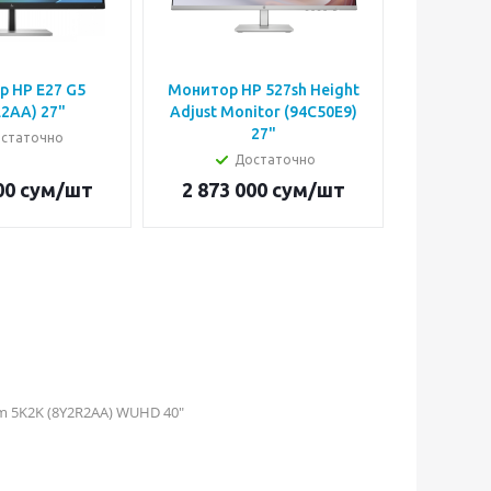
 HP E27 G5
Монитор HP 527sh Height
Монит
2AA) 27"
Adjust Monitor (94C50E9)
(94
27"
статочно
Достаточно
00
сум
/шт
2 873 000
сум
/шт
2 873 
m 5K2K (8Y2R2AA) WUHD 40"