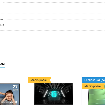
ие
ния
ары
Маркирован
Бесплатная до
Маркирован