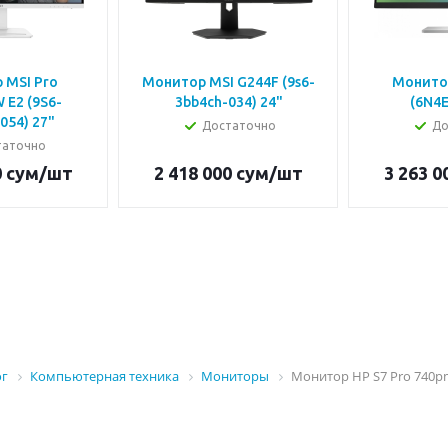
 MSI Pro
Монитор MSI G244F (9s6-
Монитор
E2 (9S6-
3bb4ch-034) 24"
(6N4E
054) 27"
Достаточно
До
таточно
0
сум
/шт
2 418 000
сум
/шт
3 263 0
ог
Компьютерная техника
Мониторы
Монитор HP S7 Pro 740p