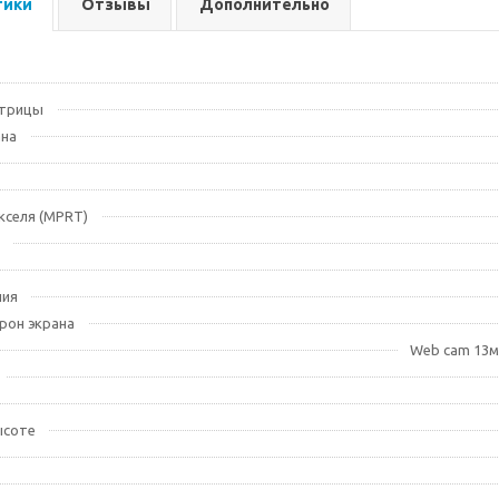
тики
Отзывы
Дополнительно
атрицы
ана
кселя (MPRT)
ния
рон экрана
Web cam 13мп
ысоте