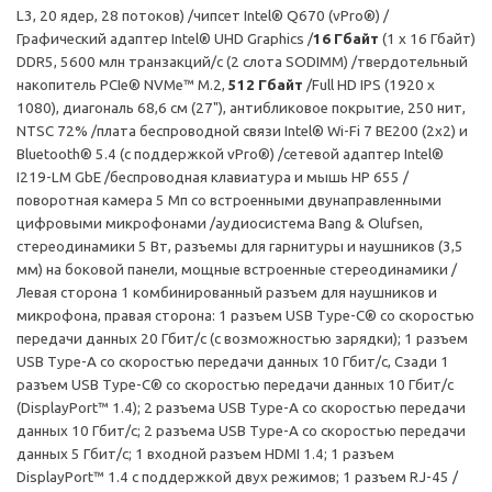
L3, 20 ядер, 28 потоков) /чипсет Intel® Q670 (vPro®) /
Графический адаптер Intel® UHD Graphics /
16 Гбайт
(1 x 16 Гбайт)
DDR5, 5600 млн транзакций/с (2 слота SODIMM) /твердотельный
накопитель PCIe® NVMe™ M.2,
512 Гбайт
/Full HD IPS (1920 x
1080), диагональ 68,6 см (27"), антибликовое покрытие, 250 нит,
NTSC 72% /плата беспроводной связи Intel® Wi-Fi 7 BE200 (2x2) и
Bluetooth® 5.4 (с поддержкой vPro®) /сетевой адаптер Intel®
I219-LM GbE /беспроводная клавиатура и мышь HP 655 /
поворотная камера 5 Мп со встроенными двунаправленными
цифровыми микрофонами /аудиосистема Bang & Olufsen,
стереодинамики 5 Вт, разъемы для гарнитуры и наушников (3,5
мм) на боковой панели, мощные встроенные стереодинамики /
Левая сторона 1 комбинированный разъем для наушников и
микрофона, правая сторона: 1 разъем USB Type-C® со скоростью
передачи данных 20 Гбит/с (с возможностью зарядки); 1 разъем
USB Type-A со скоростью передачи данных 10 Гбит/с, Сзади 1
разъем USB Type-C® со скоростью передачи данных 10 Гбит/с
(DisplayPort™ 1.4); 2 разъема USB Type-A со скоростью передачи
данных 10 Гбит/с; 2 разъема USB Type-A со скоростью передачи
данных 5 Гбит/с; 1 входной разъем HDMI 1.4; 1 разъем
DisplayPort™ 1.4 с поддержкой двух режимов; 1 разъем RJ-45 /