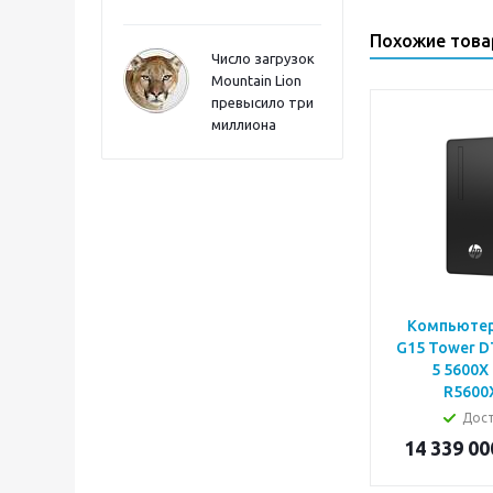
Похожие тов
Число загрузок
Mountain Lion
превысило три
миллиона
Компьютер
G15 Tower D
5 5600X
R5600
Дос
14 339 00