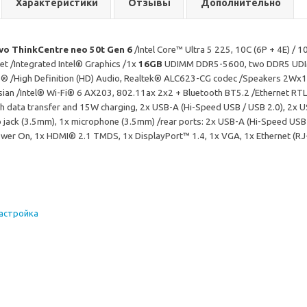
Характеристики
Отзывы
Дополнительно
vo ThinkCentre neo 50t Gen 6
/Intel Core™ Ultra 5 225, 10C (6P + 4E) /
et /Integrated Intel® Graphics /1x
16GB
UDIMM DDR5-5600, two DDR5 UDIMM 
® /High Definition (HD) Audio, Realtek® ALC623-CG codec /Speakers 2W
ussian /Intel® Wi-Fi® 6 AX203, 802.11ax 2x2 + Bluetooth BT5.2 /Ethernet R
th data transfer and 15W charging, 2x USB-A (Hi-Speed USB / USB 2.0), 2x 
jack (3.5mm), 1x microphone (3.5mm) /rear ports: 2x USB-A (Hi-Speed USB 
wer On, 1x HDMI® 2.1 TMDS, 1x DisplayPort™ 1.4, 1x VGA, 1x Ethernet (RJ
настройка