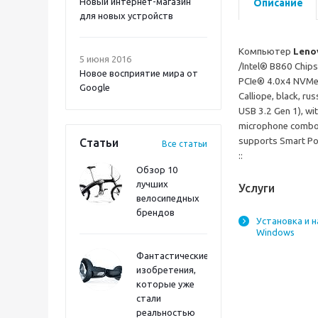
Новый интернет-магазин
Описание
для новых устройств
Компьютер
Leno
5 июня 2016
/Intel® B860 Chips
Новое восприятие мира от
PCIe® 4.0x4 NVMe
Google
Calliope, black, r
USB 3.2 Gen 1), wi
microphone combo 
supports Smart Po
Статьи
Все статьи
::
Обзор 10
лучших
Услуги
велосипедных
брендов
Установка и 
Windows
Фантастические
изобретения,
которые уже
стали
реальностью