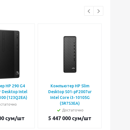
р HP 290 G4
Компьютер HP Slim
Компьют
esktop Intel
Desktop S01-pF2007ur
100 (123Q2EA)
Intel Core i3-10105G
(5R7S3EA)
статочно
Достаточно
00
сум
/шт
5 447 000
сум
/шт
11 323