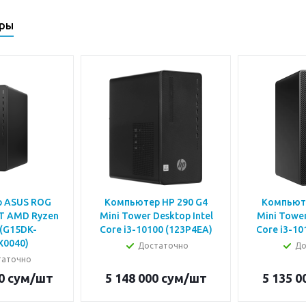
ары
 ASUS ROG
Компьютер HP 290 G4
Компьюте
T AMD Ryzen
Mini Tower Desktop Intel
Mini Tower D
 (G15DK-
Core i3-10100 (123P4EA)
Core i3-10
X0040)
Достаточно
До
таточно
0
сум
/шт
5 148 000
сум
/шт
5 135 0