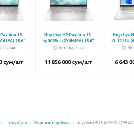
Pavilion 15-
Ноутбук HP Pavilion 15-
Ноутбук HP L
C61EA) 15.6"
eg0085ur (2Y4H4EA) 15.6"
i3
 наличии
Нет в наличии
Нет
0
сум
/шт
11 856 000
сум
/шт
6 643 0
ог
Ноутбуки
Офисные ноутбуки
Ноутбук HP15-fd0017ci (7P514EA