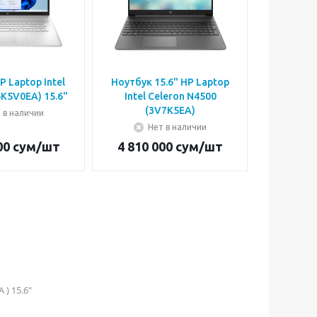
aptop Intel
Ноутбук 15.6" HP Laptop
Ноутбук HP
-1215U (6K5V0EA) 15.6"
Intel Celeron N4500
Celeron 
(3V7K5EA)
 в наличии
Нет в наличии
Н
00
сум
/шт
4 810 000
сум
/шт
4 758 
 ) 15.6"