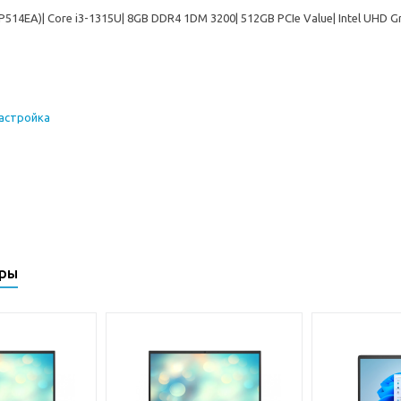
514EA)| Core i3-1315U| 8GB DDR4 1DM 3200| 512GB PCIe Value| Intel UHD Grap
настройка
ары