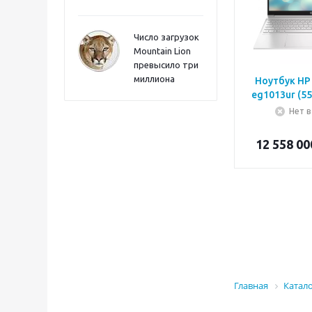
Число загрузок
Mountain Lion
превысило три
миллиона
Ноутбук HP 
eg1013ur (55
Нет в
12 558 00
Главная
Катал