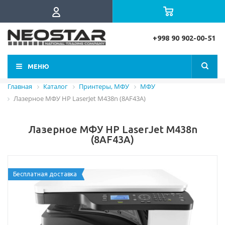
+998 90 902-00-51
МЕНЮ
Главная
Каталог
Принтеры, МФУ
МФУ
Лазерное МФУ HP LaserJet M438n (8AF43A)
Лазерное МФУ HP LaserJet M438n
(8AF43A)
Бесплатная доставка