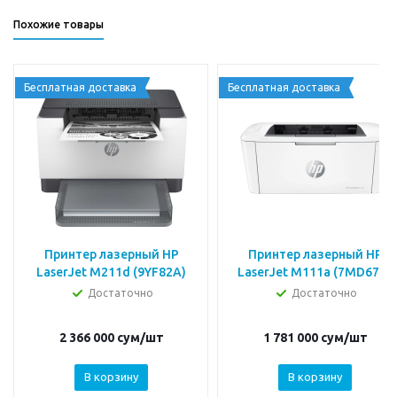
Похожие товары
Бесплатная доставка
Бесплатная доставка
Принтер лазерный HP
Принтер лазерный HP
LaserJet M211d (9YF82A)
LaserJet M111a (7MD67A)
Достаточно
Достаточно
2 366 000
сум
/шт
1 781 000
сум
/шт
В корзину
В корзину