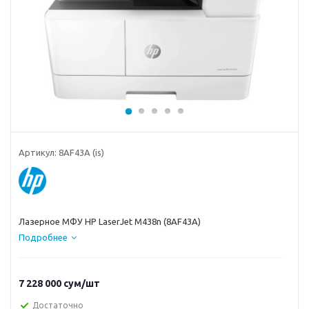
Артикул:
8AF43A (is)
Лазерное МФУ HP LaserJet M438n (8AF43A)
Подробнее
7 228 000
сум
/шт
Достаточно