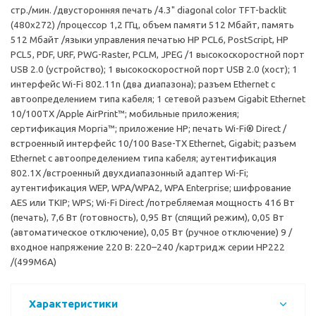
стр./мин. /двусторонняя печать /4.3" diagonal color TFT-backlit
(480x272) /процессор 1,2 ГГц, объем памяти 512 Мбайт, память
512 Мбайт /языки управления печатью HP PCL6, PostScript, HP
PCL5, PDF, URF, PWG-Raster, PCLM, JPEG /1 высокоскоростной порт
USB 2.0 (устройство); 1 высокоскоростной порт USB 2.0 (хост); 1
интерфейс Wi-Fi 802.11n (два диапазона); разъем Ethernet с
автоопределением типа кабеля; 1 сетевой разъем Gigabit Ethernet
10/100TX /Apple AirPrint™; мобильные приложения;
сертификация Mopria™; приложение HP; печать Wi-Fi® Direct /
встроенный интерфейс 10/100 Base-TX Ethernet, Gigabit; разъем
Ethernet с автоопределением типа кабеля; аутентификация
802.1X /встроенный двухдиапазонный адаптер Wi-Fi;
аутентификация WEP, WPA/WPA2, WPA Enterprise; шифрование
AES или TKIP; WPS; Wi-Fi Direct /потребляемая мощность 416 Вт
(печать), 7,6 Вт (готовность), 0,95 Вт (спящий режим), 0,05 Вт
(автоматическое отключение), 0,05 Вт (ручное отключение) 9 /
входное напряжение 220 В: 220–240 /картридж серии HP222
/(499M6A)
Характеристики