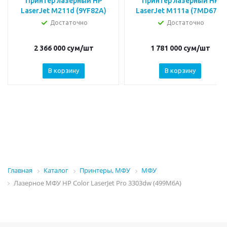
Принтер лазерный HP
Принтер лазерный HP
LaserJet M211d (9YF82A)
LaserJet M111a (7MD67A)
Достаточно
Достаточно
2 366 000
сум
/шт
1 781 000
сум
/шт
В корзину
В корзину
Главная
Каталог
Принтеры, МФУ
МФУ
Лазерное МФУ HP Color LaserJet Pro 3303dw (499M6A)