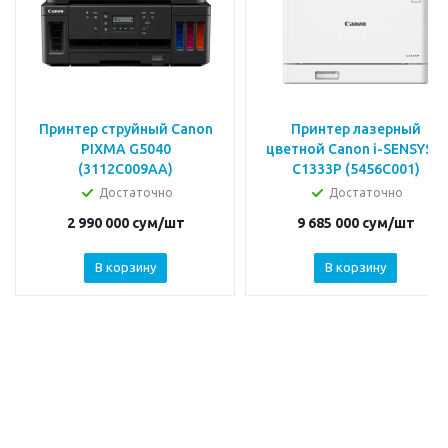
Принтер струйный Canon
Принтер лазерный
PIXMA G5040
цветной Canon i-SENSYS X
(3112C009AA)
C1333P (5456C001)
Достаточно
Достаточно
2 990 000
сум
/шт
9 685 000
сум
/шт
В корзину
В корзину