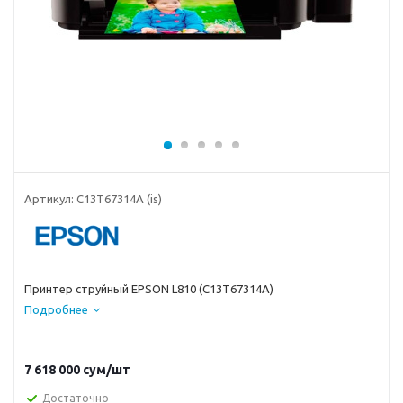
Артикул:
C13T67314A (is)
Принтер струйный EPSON L810 (C13T67314A)
Подробнее
7 618 000
сум
/шт
Достаточно