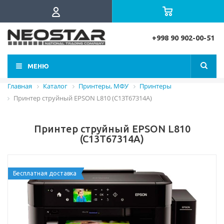
+998 90 902-00-51
МЕНЮ
Главная
Каталог
Принтеры, МФУ
Принтеры
Принтер струйный EPSON L810 (C13T67314A)
Принтер струйный EPSON L810
(C13T67314A)
Бесплатная доставка