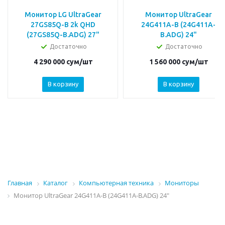
Монитор LG UltraGear
Монитор UltraGear
27GS85Q-B 2k QHD
24G411A-B (24G411A-
(27GS85Q-B.ADG) 27"
B.ADG) 24"
Достаточно
Достаточно
4 290 000
сум
/шт
1 560 000
сум
/шт
В корзину
В корзину
Главная
Каталог
Компьютерная техника
Мониторы
Монитор UltraGear 24G411A-B (24G411A-B.ADG) 24"