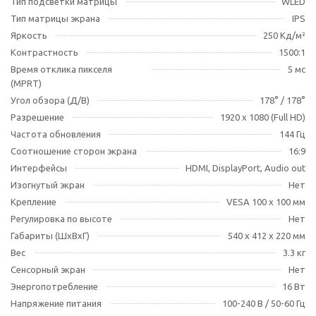
Тип подсветки матрицы
WLED
Тип матрицы экрана
IPS
Яркость
250 Кд/м²
Контрастность
1500:1
Время отклика пикселя
5 мс
(MPRT)
Угол обзора (Д/В)
178° / 178°
Разрешение
1920 x 1080 (Full HD)
Частота обновления
144 Гц
Соотношение сторон экрана
16:9
Интерфейсы
HDMI, DisplayPort, Audio out
Изогнутый экран
Нет
Крепление
VESA 100 x 100 мм
Регулировка по высоте
Нет
Габариты (ШхВхГ)
540 x 412 x 220 мм
Вес
3.3 кг
Сенсорный экран
Нет
Энергопотребление
16 Вт
Напряжение питания
100-240 В / 50-60 Гц