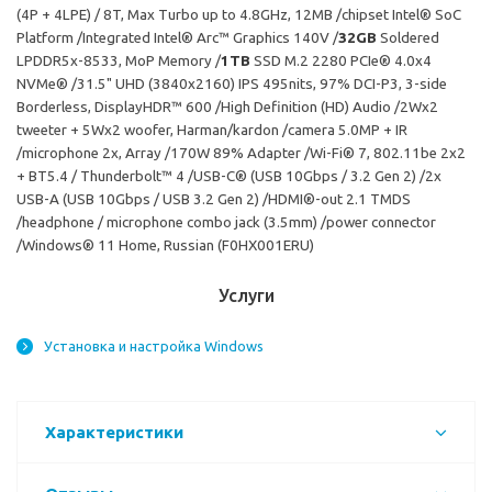
(4P + 4LPE) / 8T, Max Turbo up to 4.8GHz, 12MB /chipset
Intel® SoC
Platform /Integrated Intel® Arc™ Graphics 140V /
32GB
Soldered
LPDDR5x-8533, MoP Memory /
1TB
SSD M.2 2280 PCIe® 4.0x4
NVMe® /31.5" UHD (3840x2160) IPS 495nits, 97% DCI-P3, 3-side
Borderless, DisplayHDR™ 600 /High Definition (HD) Audio /2Wx2
tweeter + 5Wx2 woofer, Harman/kardon /camera 5.0MP + IR
/microphone 2x, Array /170W 89% Adapter /Wi-Fi® 7, 802.11be 2x2
+ BT5.4 / Thunderbolt™ 4 /USB-C® (USB 10Gbps / 3.2 Gen 2) /2x
USB-A (USB 10Gbps / USB 3.2 Gen 2) /HDMI®-out 2.1 TMDS
/headphone / microphone combo jack (3.5mm) /power connector
/Windows® 11 Home, Russian (F0HX001ERU)
Услуги
Установка и настройка Windows
Характеристики