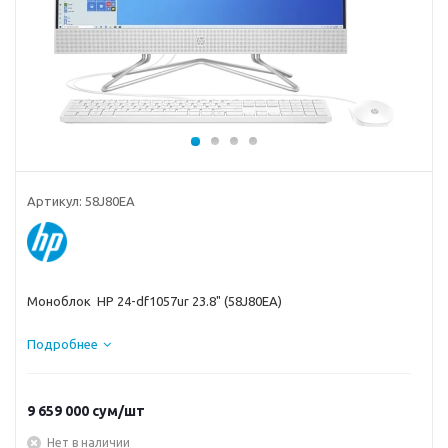
Артикул:
58J80EA
Моноблок HP 24-df1057ur 23.8" (58J80EA)
Подробнее
9 659 000
сум
/шт
Нет в наличии