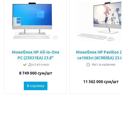
Моноблок HP All-in-One
Моноблок HP Pavilion 24-
PC (25X31EA) 23.8"
ca1063ci (6C983EA) 23.8"
Достаточно
Нет в наличии
8 749 000
сум
/шт
11 362 000
сум
/шт
В корзину