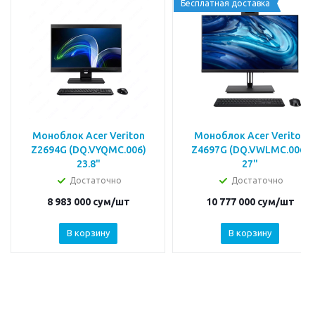
Бесплатная доставка
Моноблок Acer Veriton
Моноблок Acer Veriton
Z2694G (DQ.VYQMC.006)
Z4697G (DQ.VWLMC.006)
23.8"
27"
Достаточно
Достаточно
8 983 000
сум
/шт
10 777 000
сум
/шт
В корзину
В корзину