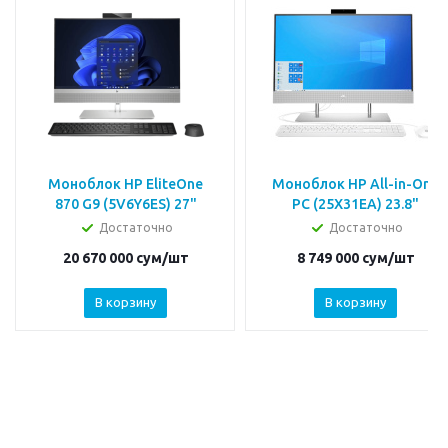
Моноблок HP EliteOne
Моноблок HP All-in-One
870 G9 (5V6Y6ES) 27"
PC (25X31EA) 23.8"
Достаточно
Достаточно
20 670 000
сум
/шт
8 749 000
сум
/шт
В корзину
В корзину