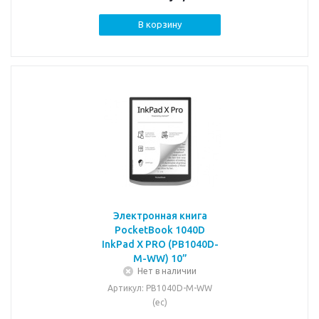
В корзину
Электронная книга
PocketBook 1040D
InkPad X PRO (PB1040D-
M-WW) 10”
Нет в наличии
Артикул
: PB1040D-M-WW
(ec)