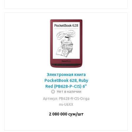
Электронная книга
PocketBook 628, Ruby
Red (PB628-P-CIS) 6”
Нет в наличии
Артикул
: PB628-R-CIS-Origa
mi-U6XX
2 080 000
сум
/шт