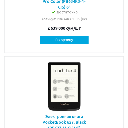
Pro Color (PB634K3-1-
CIS) 6”
Достаточно
Артикул
: PB634K3-1-CIS (ec)
2 639 000
сум
/шт
В корзину
Электронная книга
PocketBook 627, Black