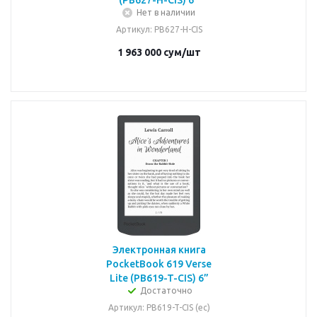
(PB627-H-CIS) 6”
Нет в наличии
Артикул
: PB627-H-CIS
1 963 000
сум
/шт
Электронная книга
PocketBook 619 Verse
Lite (PB619-T-CIS) 6”
Достаточно
Артикул
: PB619-T-CIS (ec)